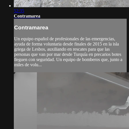
52:35
Contramarea
Contramarea
Un equipo español de profesionales de las emergencias,
ayuda de forma voluntaria desde finales de 2015 en la isla
griega de Lesbos, auxiliando en rescates para que las
personas que van por mar desde Turquía en precarios botes
lleguen con seguridad. Un equipo de bomberos que, junto a
miles de volu...