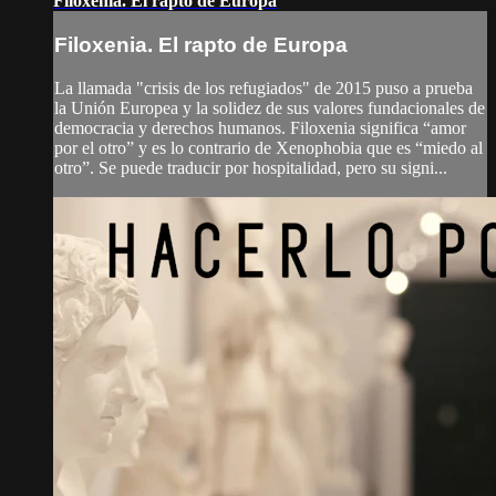
Filoxenia. El rapto de Europa
Filoxenia. El rapto de Europa
La llamada "crisis de los refugiados" de 2015 puso a prueba
la Unión Europea y la solidez de sus valores fundacionales de
democracia y derechos humanos. Filoxenia significa “amor
por el otro” y es lo contrario de Xenophobia que es “miedo al
otro”. Se puede traducir por hospitalidad, pero su signi...