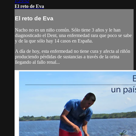
1:25:52
El reto de Eva
El reto de Eva
Nacho no es un niño común. Sólo tiene 3 años y le han
diagnosticado el Dent, una enfermedad rara que poco se sabe
y de la que sólo hay 14 casos en España.
A día de hoy, esta enfermedad no tiene cura y afecta al riñón
produciendo pérdidas de sustancias a través de la orina
llegando al fallo renal...