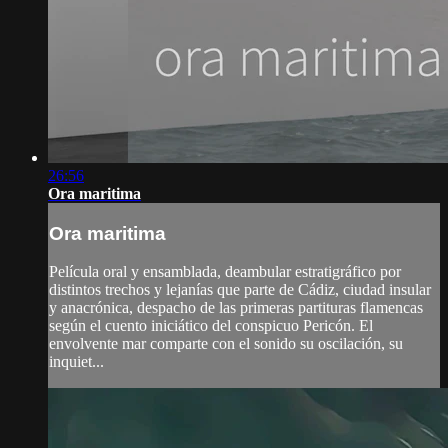
26:56
Ora maritima
Ora maritima
Película oral y ensamblada, deambular estratigráfico por
distintos trechos y lejanías que parte de Cádiz, ciudad insular
y anacrónica, despacho de las primeras partituras flamencas
según el cuento iniciático del conspicuo Pericón. El
envolvente mar comparte con el sonido su oscilación, su
inquiet...