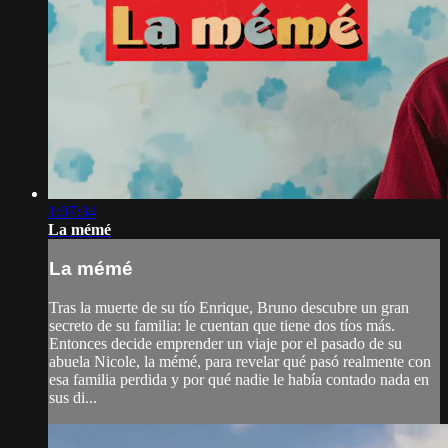
1:07:34
La mémé
La mémé
Tras la muerte de su tío Enrique, Bruno descubre un gran
secreto de su familia: le cuentan que tiene dos tíos más.
Entonces decide emprender un viaje por el pasado de su
abuela Nicole, la mémé, para revelar qué pasó realmente con
esa familia perdida y por qué nadie le había contado nada en
sus di...