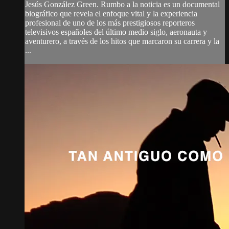
Jesús González Green. Rumbo a la noticia es un documental
biográfico que revela el enfoque vital y la experiencia
profesional de uno de los más prestigiosos reporteros
televisivos españoles del último medio siglo, aeronauta y
aventurero, a través de los hitos que marcaron su carrera y la
...