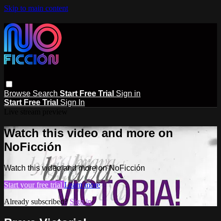
Skip to main content
Browse
Search
Start Free Trial
Sign in
Start Free Trial
Sign In
Live stream preview
Watch this video and more on
NoFicción
Watch this video and more on NoFicción
Start your free trial
Learn more
Already subscribed?
Sign in