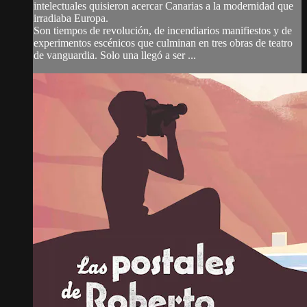
intelectuales quisieron acercar Canarias a la modernidad que
irradiaba Europa.
Son tiempos de revolución, de incendiarios manifiestos y de
experimentos escénicos que culminan en tres obras de teatro
de vanguardia. Solo una llegó a ser ...