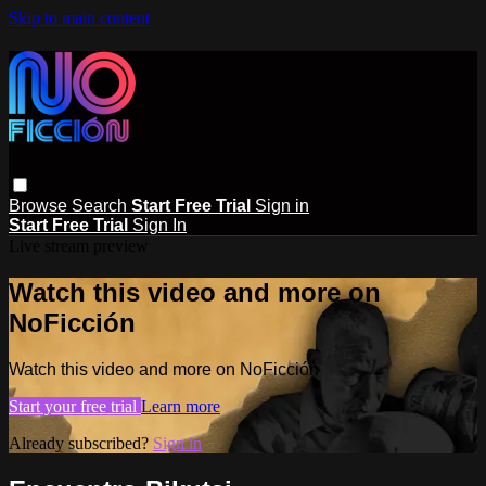
Skip to main content
Browse
Search
Start Free Trial
Sign in
Start Free Trial
Sign In
Live stream preview
Watch this video and more on
NoFicción
Watch this video and more on NoFicción
Start your free trial
Learn more
Already subscribed?
Sign in