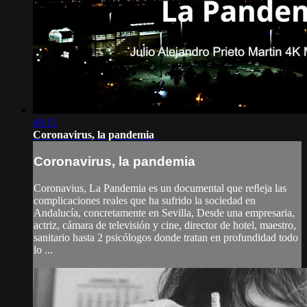
49:15
Coronavirus, la pandemia
Coronavirus, la pandemia
Coronavius, La Pandemia es un documental que reﬂeja las
complicaciones reales que ha sufrido la sociedad en
Andalucía, concretamente en Sevilla, Desde una empresaria,
actriz, cámara de televisión y cine, director de hotel, maestro,
sanitario hasta 2 psicólogos donde tratan en profundidad todo
lo ...