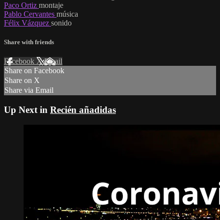
Paco Ortiz
montaje
Pablo Cervantes
música
Félix Vázquez
sonido
Share with friends
Facebook
X
Email
Share on Facebook
Share on X
Share via Email
Up Next in
Recién añadidas