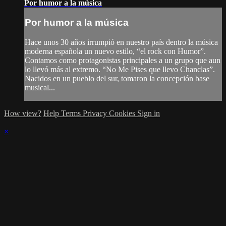
Por humor a la música
Por humor a la música
Hace unos 30 años irrumpió en nuestro país dentro la música
moderna española un nuevo estilo, “el rock con Humor”.
Contamos como protagonistas principales a un grupo que aun
lo llevó más al extremo. “No Me Pises que llevo Chanclas”.
Nacidos en un pueblo del sur, tomaron la concepción base
musical...
How view?
Help
Terms
Privacy
Cookies
Sign in
×