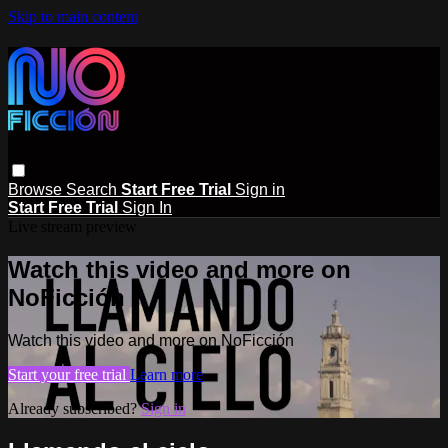
Skip to main content
Browse
Search
Start Free Trial
Sign in
Start Free Trial
Sign In
Live stream preview
Watch this video and more on
NoFicción
Watch this video and more on NoFicción
Start your free trial
Learn more
Already subscribed?
Sign in