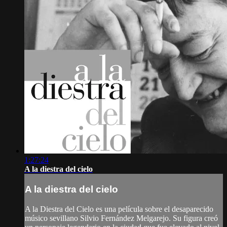
1:27:24
A la diestra del cielo
A la diestra del cielo
A la Diestra del Cielo es una película sobre el desaparecido
músico sevillano Silvio Fernández Melgarejo. Su figura creó