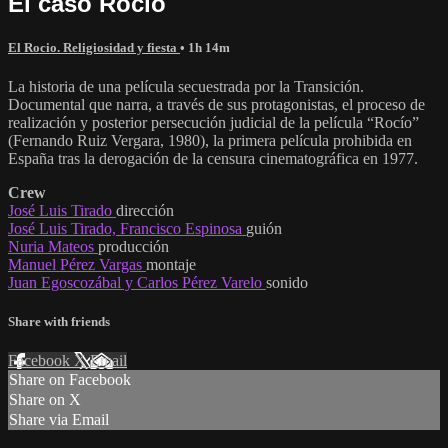
El caso Rocío
El Rocio. Religiosidad y fiesta
• 1h 14m
La historia de una película secuestrada por la Transición.
Documental que narra, a través de sus protagonistas, el proceso de
realización y posterior persecución judicial de la película “Rocío”
(Fernando Ruiz Vergara, 1980), la primera película prohibida en
España tras la derogación de la censura cinematográfica en 1977.
Crew
José Luis Tirado
dirección
José Luis Tirado, Francisco Espinosa
guión
Nuria Mateos
producción
Manuel Pérez Vargas
montaje
Juan Egoscozábal y Carlos Pérez Varelo
sonido
Share with friends
Facebook
X
Email
Share on Facebook
Share on X
Share via Email