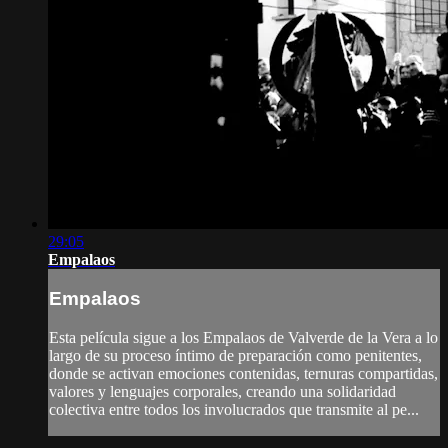
29:05
Empalaos
Empalaos
Esta película sigue a los Empalaos de Valverde de la Vera a lo
largo de su proceso íntimo de preparación como penitentes,
donde se activan emociones contenidas, ternuras compartidas,
valores y lenguajes corporales, creando una solidaridad
colectiva entre todos los involucrados que transmite al pe...