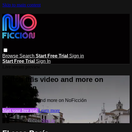
Skip to main content
Browse
Search
Start Free Trial
Sign in
Start Free Trial
Sign In
Live stream preview
Watch this video and more on
NoFicción
Watch this video and more on NoFicción
Start your free trial
Learn more
Already subscribed?
Sign in