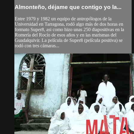
Almonteño, déjame que contigo yo la...
Entre 1979 y 1982 un equipo de antropólogos de la
Universidad en Tarragona, rodó algo más de dos horas en
formato Super8, asi como hizo unas 250 diapositivas en la
Romería del Rocío de esos años y en las marismas del
Guadalquivir. La película de Super8 (película positiva) se
rodó con tres cámaras...