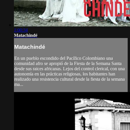
1:00:34
Matachindé
Matachindé
En un pueblo escondido del Pacífico Colombiano una
comunidad afro se apropió de la Fiesta de la Semana Santa
desde sus raices africanas. Lejos del control clerical, con una
autonomía en las prácticas religiosas, los habitantes han
realizado una resistencia cultural desde la fiesta de la semana
ma...