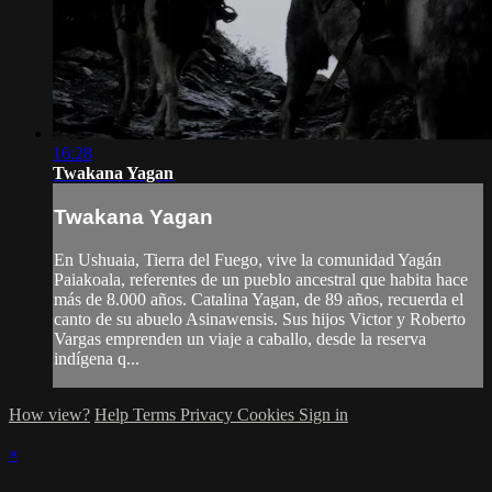
16:28
Twakana Yagan
Twakana Yagan
En Ushuaia, Tierra del Fuego, vive la comunidad Yagán
Paiakoala, referentes de un pueblo ancestral que habita hace
más de 8.000 años. Catalina Yagan, de 89 años, recuerda el
canto de su abuelo Asinawensis. Sus hijos Victor y Roberto
Vargas emprenden un viaje a caballo, desde la reserva
indígena q...
How view?
Help
Terms
Privacy
Cookies
Sign in
×