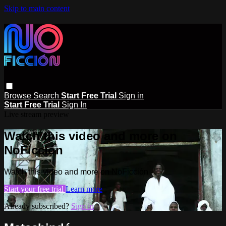
Skip to main content
Browse
Search
Start Free Trial
Sign in
Start Free Trial
Sign In
Live stream preview
Watch this video and more on
NoFicción
Watch this video and more on NoFicción
Start your free trial
Learn more
Already subscribed?
Sign in