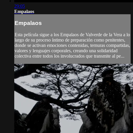
29:05
Empalaos
Empalaos
Esta película sigue a los Empalaos de Valverde de la Vera a lo
largo de su proceso íntimo de preparación como penitentes,
donde se activan emociones contenidas, ternuras compartidas,
valores y lenguajes corporales, creando una solidaridad
colectiva entre todos los involucrados que transmite al pe...