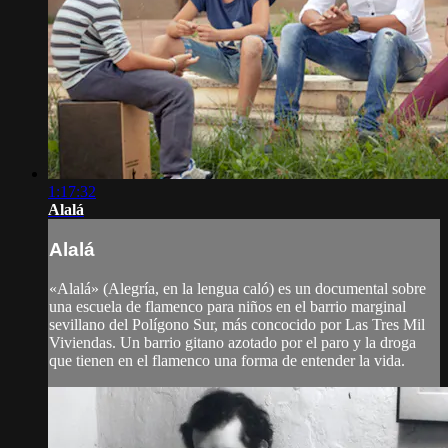
1:17:32
Alalá
Alalá
«Alalá» (Alegría, en la lengua caló) es un documental sobre
una escuela de flamenco para niños en el barrio marginal
sevillano del Polígono Sur, más concocido por Las Tres Mil
Viviendas. Un barrio gitano azotado por el paro y la droga
que tienen en el flamenco una forma de entender la vida.