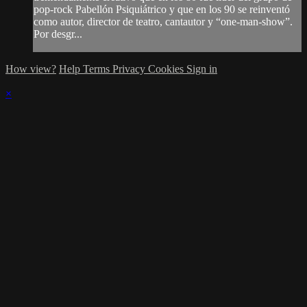
pop-rock Pabellón Psiquiátrico y que en los 90 se reinventó
como autor, director de teatro, cantautor y “one-man-show”.
Por desgr...
How view?
Help
Terms
Privacy
Cookies
Sign in
×