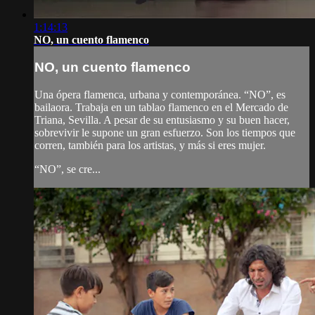
1:14:13
NO, un cuento flamenco
NO, un cuento flamenco
Una ópera flamenca, urbana y contemporánea. “NO”, es
bailaora. Trabaja en un tablao flamenco en el Mercado de
Triana, Sevilla. A pesar de su entusiasmo y su buen hacer,
sobrevivir le supone un gran esfuerzo. Son los tiempos que
corren, también para los artistas, y más si eres mujer.
“NO”, se cre...