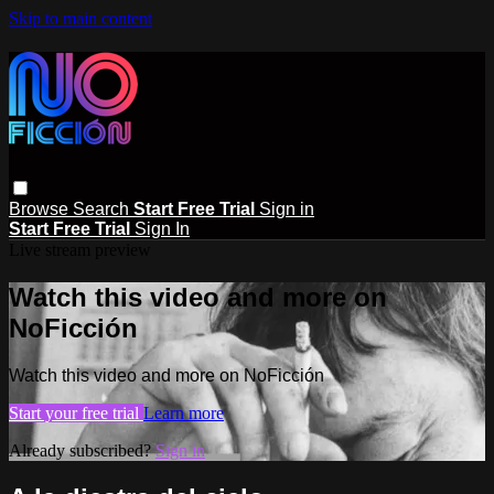
Skip to main content
Browse
Search
Start Free Trial
Sign in
Start Free Trial
Sign In
Live stream preview
Watch this video and more on
NoFicción
Watch this video and more on NoFicción
Start your free trial
Learn more
Already subscribed?
Sign in