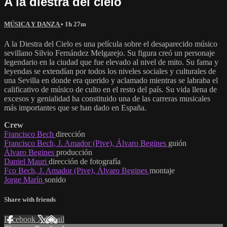
A la diestra del cielo
MÚSICA Y DANZA
• 1h 27m
A la Diestra del Cielo es una película sobre el desaparecido músico
sevillano Silvio Fernández Melgarejo. Su figura creó un personaje
legendario en la ciudad que fue elevado al nivel de mito. Su fama y
leyendas se extendían por todos los niveles sociales y culturales de
una Sevilla en donde era querido y aclamado mientras se labraba el
calificativo de músico de culto en el resto del país. Su vida llena de
excesos y genialidad ha constituido una de las carreras musicales
más importantes que se han dado en España.
Crew
Francisco Bech
dirección
Francisco Bech, J. Amador (Pive), Álvaro Begines
guión
Álvaro Begines
producción
Daniel Mauri
dirección de fotografía
Fco Bech, J. Amador (Pive), Álvaro Begines
montaje
Jorge Marín
sonido
Share with friends
Facebook
X
Email