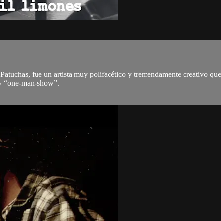
chas, fue un artista muy polifacético y tremendamente creativo que en
r y “one-man-show”.