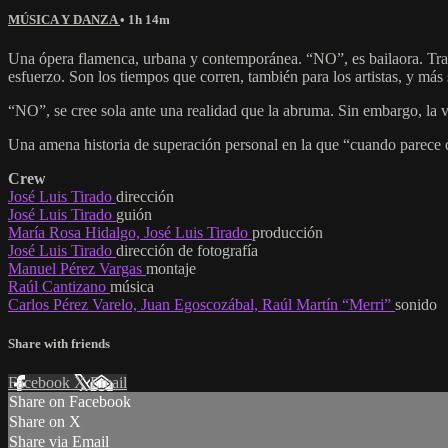
MÚSICA Y DANZA
• 1h 14m
Una ópera flamenca, urbana y contemporánea. “NO”, es bailaora. Traba
esfuerzo. Son los tiempos que corren, también para los artistas, y más 
“NO”, se cree sola ante una realidad que la abruma. Sin embargo, la v
Una amena historia de superación personal en la que “cuando parece 
Crew
José Luis Tirado
dirección
José Luis Tirado
guión
María Rosa Hidalgo, José Luis Tirado
producción
José Luis Tirado
dirección de fotografía
Manuel Pérez Vargas
montaje
Raúl Cantizano
música
Carlos Pérez Varelo, Juan Egoscozábal, Raúl Martín “Merri”
sonido
Share with friends
Facebook
X
Email
Share on Facebook
Share on X
Share via Email