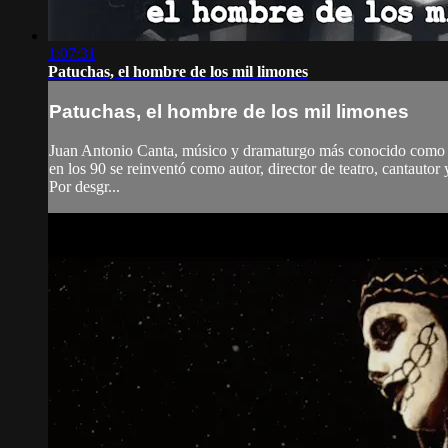
1:07:31
Patuchas, el hombre de los mil limones
Patuchas, el hombre de los mil limones
Juan Antonio Canta, músico y dramaturgo más conocido como Patu
en los 90 se reinventó como autor, director de teatro, cantauto
Por desgr...