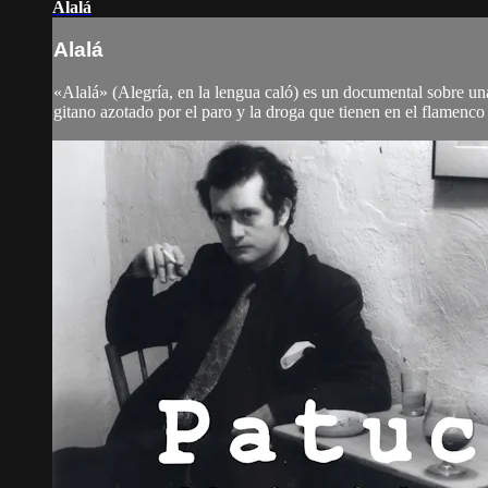
Alalá
Alalá
«Alalá» (Alegría, en la lengua caló) es un documental sobre un
gitano azotado por el paro y la droga que tienen en el flamenco