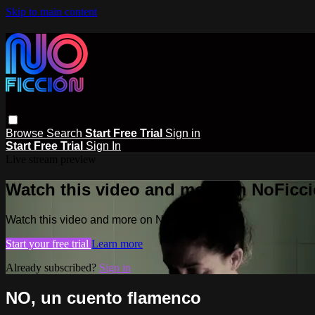
Skip to main content
Browse
Search
Start Free Trial
Sign in
Start Free Trial
Sign In
Live stream preview
Watch this video and more on NoFicc
Watch this video and more on NoFicción
Start your free trial
Learn more
Already subscribed?
Sign in
NO, un cuento flamenco