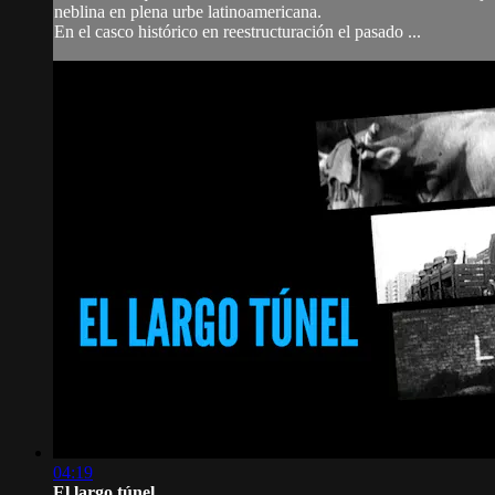
neblina en plena urbe latinoamericana.
En el casco histórico en reestructuración el pasado ...
04:19
El largo túnel