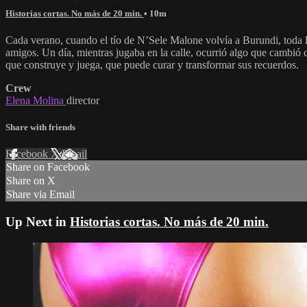
Historias cortas. No más de 20 min.
• 10m
Cada verano, cuando el tío de N’Sele Malone volvía a Burundi, toda la 
amigos. Un día, mientras jugaba en la calle, ocurrió algo que cambió c
que construye y juega, que puede curar y transformar sus recuerdos.
Crew
Elena Molina
director
Share with friends
Facebook
X
Email
Share on Facebook
Share on X
Share via Email
Up Next in
Historias cortas. No más de 20 min.