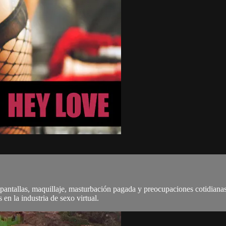
antallas, maquillaje, masturbación pagada y preocupaciones cotidianas
 en la industria de sexo virtual.