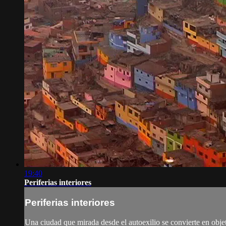
19:40
Periferias interiores
Periferias interiores
Una ciudad que mirada desde el autoexilio se convierte en objeto