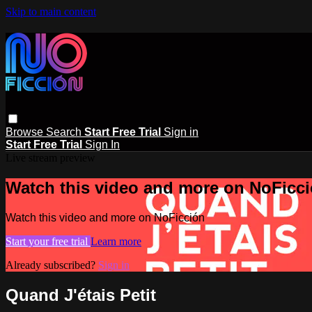
Skip to main content
Browse
Search
Start Free Trial
Sign in
Start Free Trial
Sign In
Live stream preview
Watch this video and more on NoFicc
Watch this video and more on NoFicción
Start your free trial
Learn more
Already subscribed?
Sign in
Quand J'étais Petit