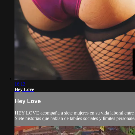
16:13
Hey Love
Hey Love
HEY LOVE acompaña a siete mujeres en su vida laboral entre p
Siete historias que hablan de tabúes sociales y límites personales