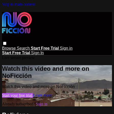
Skip to main content
Browse
Search
Start Free Trial
Sign in
Start Free Trial
Sign In
Live stream preview
Watch this video and more on
NoFicción
Watch this video and more on NoFicción
Start your free trial
Learn more
Already subscribed?
Sign in