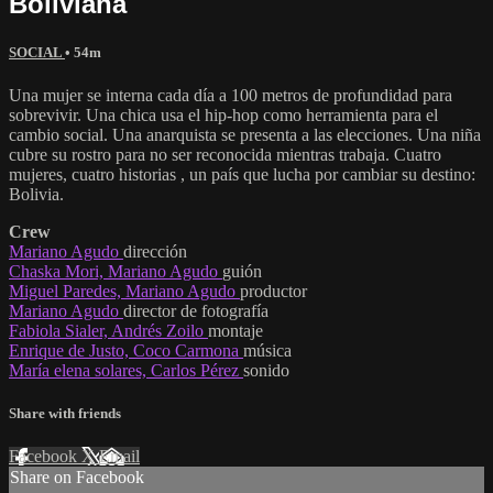
Boliviana
SOCIAL
• 54m
Una mujer se interna cada día a 100 metros de profundidad para
sobrevivir. Una chica usa el hip-hop como herramienta para el
cambio social. Una anarquista se presenta a las elecciones. Una niña
cubre su rostro para no ser reconocida mientras trabaja. Cuatro
mujeres, cuatro historias , un país que lucha por cambiar su destino:
Bolivia.
Crew
Mariano Agudo
dirección
Chaska Mori, Mariano Agudo
guión
Miguel Paredes, Mariano Agudo
productor
Mariano Agudo
director de fotografía
Fabiola Sialer, Andrés Zoilo
montaje
Enrique de Justo, Coco Carmona
música
María elena solares, Carlos Pérez
sonido
Share with friends
Facebook
X
Email
Share on Facebook