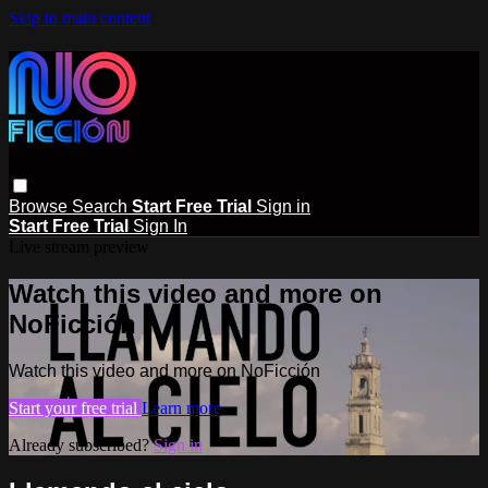
Skip to main content
Browse
Search
Start Free Trial
Sign in
Start Free Trial
Sign In
Live stream preview
Watch this video and more on
NoFicción
Watch this video and more on NoFicción
Start your free trial
Learn more
Already subscribed?
Sign in