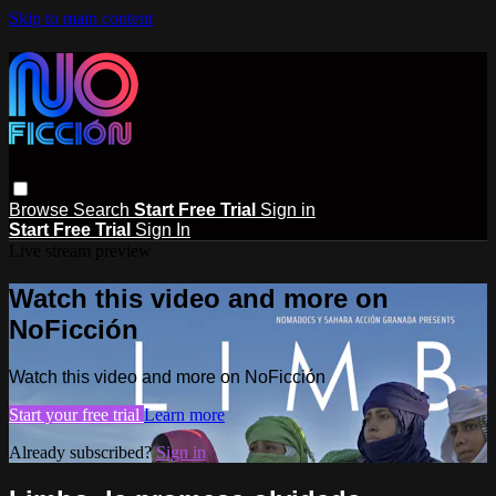
Skip to main content
Browse
Search
Start Free Trial
Sign in
Start Free Trial
Sign In
Live stream preview
Watch this video and more on
NoFicción
Watch this video and more on NoFicción
Start your free trial
Learn more
Already subscribed?
Sign in