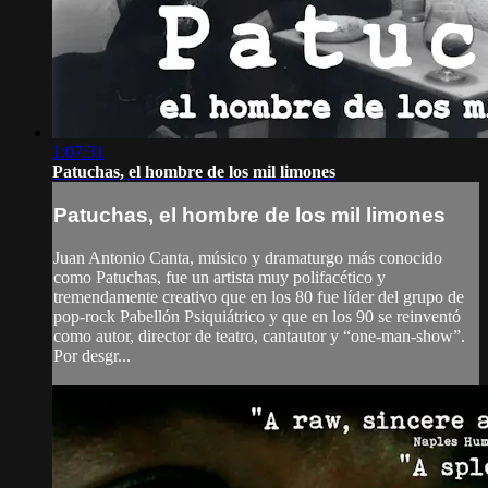
1:07:31
Patuchas, el hombre de los mil limones
Patuchas, el hombre de los mil limones
Juan Antonio Canta, músico y dramaturgo más conocido
como Patuchas, fue un artista muy polifacético y
tremendamente creativo que en los 80 fue líder del grupo de
pop-rock Pabellón Psiquiátrico y que en los 90 se reinventó
como autor, director de teatro, cantautor y “one-man-show”.
Por desgr...