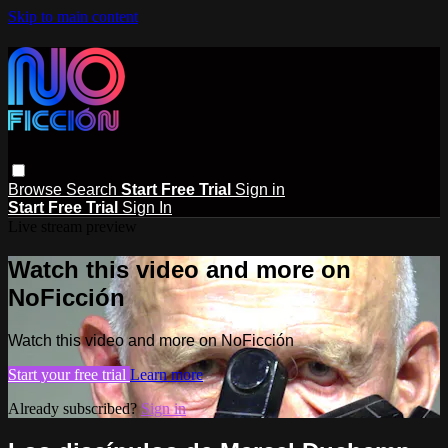
Skip to main content
Browse
Search
Start Free Trial
Sign in
Start Free Trial
Sign In
Live stream preview
Watch this video and more on
NoFicción
Watch this video and more on NoFicción
Start your free trial
Learn more
Already subscribed?
Sign in