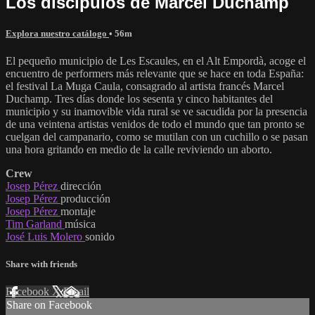
Los discípulos de Marcel Duchamp
Explora nuestro catálogo
• 56m
El pequeño municipio de Les Escaules, en el Alt Empordà, acoge el
encuentro de performers más relevante que se hace en toda España:
el festival La Muga Caula, consagrado al artista francés Marcel
Duchamp. Tres días donde los sesenta y cinco habitantes del
municipio y su inamovible vida rural se ve sacudida por la presencia
de una veintena artistas venidos de todo el mundo que tan pronto se
cuelgan del campanario, como se mutilan con un cuchillo o se pasan
una hora gritando en medio de la calle reviviendo un aborto.
Crew
Josep Pérez
dirección
Josep Pérez
producción
Josep Pérez
montaje
Tim Garland
música
José Luis Molero
sonido
Share with friends
Facebook
X
Email
Share on Facebook