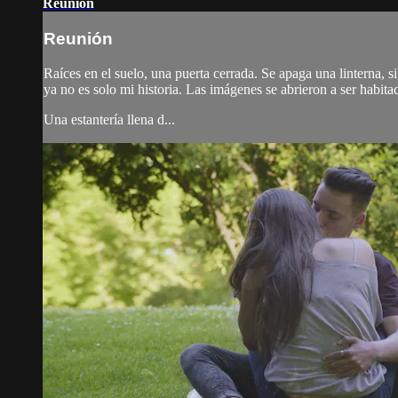
Reunión
Reunión
Raíces en el suelo, una puerta cerrada. Se apaga una linterna, 
ya no es solo mi historia. Las imágenes se abrieron a ser habita
Una estantería llena d...