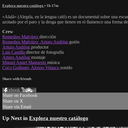
Explora nuestro catálogo
• 1h 17m
«Alalá» (Alegría, en la lengua caló) es un documental sobre una escu
azotado por el paro y la droga que tienen en el flamenco una forma de
Crew
Remedios Malvárez
dirección
Remedios Malvárez, Arturo Andújar
guión
Arturo Andújar
productor
Luis Castilla
director de fotografía
Arturo Andújar
montaje
Miguel Angel Maguesin
música
Coco Gollonet, Alonso Velasco
sonido
Share with friends
Facebook
X
Email
Share on Facebook
Share on X
Share via Email
Up Next in
Explora nuestro catálogo