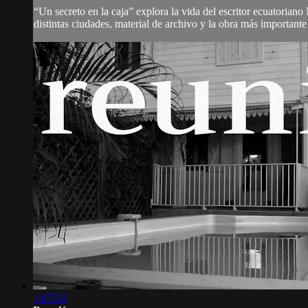
“Un secreto en la caja” explora la vida del escritor ecuatoriano
distintas ciudades, material de archivo y la obra más importante d
1:05:06