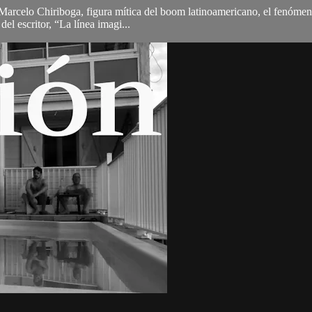
 Marcelo Chiriboga, figura mítica del boom latinoamericano, el fenómeno 
el escritor, “La línea imagi...