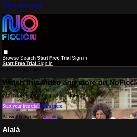
Skip to main content
Browse
Search
Start Free Trial
Sign in
Start Free Trial
Sign In
Live stream preview
Watch this video and more on NoFicc
Watch this video and more on NoFicción
Start your free trial
Learn more
Already subscribed?
Sign in
Alalá