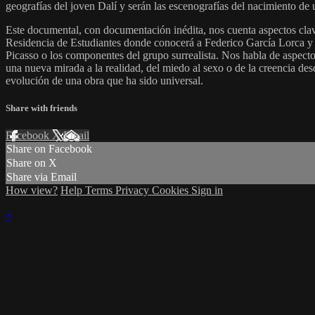
geografías del joven Dalí y serán las escenografías del nacimiento de 
Este documental, con documentación inédita, nos cuenta aspectos clav
Residencia de Estudiantes donde conocerá a Federico García Lorca y a L
Picasso o los componentes del grupo surrealista. Nos habla de aspectos
una nueva mirada a la realidad, del miedo al sexo o de la creencia de
evolución de una obra que ha sido universal.
Share with friends
Facebook
X
Email
Share on Facebook
Share on X
Share via Email
How view?
Help
Terms
Privacy
Cookies
Sign in
×