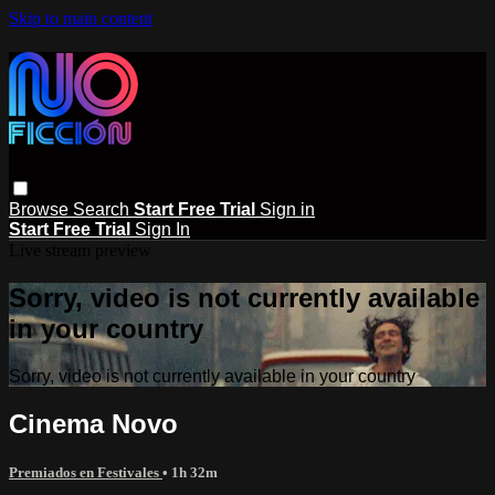
Skip to main content
Browse
Search
Start Free Trial
Sign in
Start Free Trial
Sign In
Live stream preview
Sorry, video is not currently available
in your country
Sorry, video is not currently available in your country
Cinema Novo
Premiados en Festivales
• 1h 32m