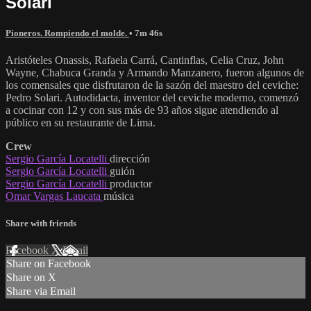
Solari
Pioneros. Rompiendo el molde.
• 7m 46s
Aristóteles Onassis, Rafaela Carrá, Cantinflas, Celia Cruz, John
Wayne, Chabuca Granda y Armando Manzanero, fueron algunos de
los comensales que disfrutaron de la sazón del maestro del ceviche:
Pedro Solari. Autodidacta, inventor del ceviche moderno, comenzó
a cocinar con 12 y con sus más de 93 años sigue atendiendo al
público en su restaurante de Lima.
Crew
Sergio García Locatelli
dirección
Sergio García Locatelli
guión
Sergio García Locatelli
productor
Omar Vargas Laucata
música
Share with friends
Facebook
X
Email
Share on Facebook
Share on X
Share via Email