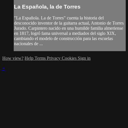
La Española, la de Torres
"La Española. La de Torres" cuenta la historia del
desconocido inventor de la guitarra actual, Antonio de Torres
Jurado. Carpintero nacido en una humilde familia almeriense
en 1817, logró fama universal a mediados del siglo XIX,
cambiando el modelo de construcción para las escuelas
nacionales de ...
How view?
Help
Terms
Privacy
Cookies
Sign in
×