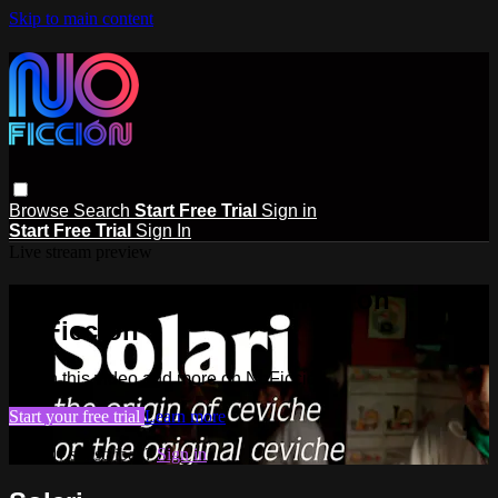
Skip to main content
Browse
Search
Start Free Trial
Sign in
Start Free Trial
Sign In
Live stream preview
Watch this video and more on
NoFicción
Watch this video and more on NoFicción
Start your free trial
Learn more
Already subscribed?
Sign in