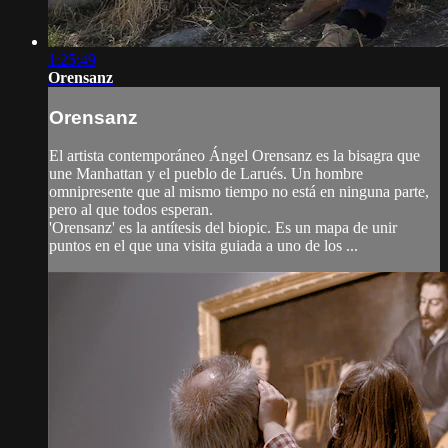
1:25:49
Orensanz
Orensanz
El artista contemporáneo Ángel Orensanz es la bisagra que
une Manhattan y el pueblo de Larués. Un hombre
omnipresente que al mismo tiempo no está en ninguna parte,
pero al que todos esperan.
'Orensanz' es la antítesis del biopic. Es un mapa de unir
puntos en el que una visita guiada a uno de los ...