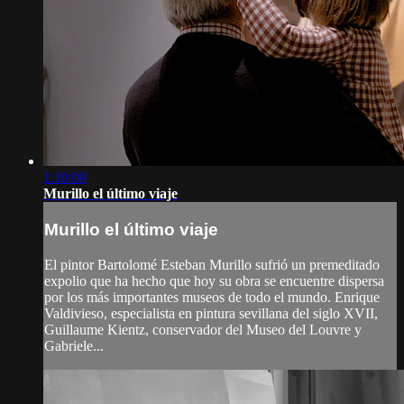
1:10:00
Murillo el último viaje
Murillo el último viaje
El pintor Bartolomé Esteban Murillo sufrió un premeditado
expolio que ha hecho que hoy su obra se encuentre dispersa
por los más importantes museos de todo el mundo. Enrique
Valdivieso, especialista en pintura sevillana del siglo XVII,
Guillaume Kientz, conservador del Museo del Louvre y
Gabriele...