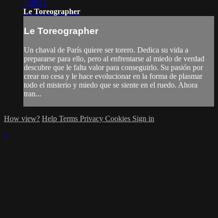
1:08:13
Le Toreographer
Le Toreographer
Un chaval de París quiere ser torero. Dedica su vida a
prepararse para ello, pero al enfrentarse al miedo de verdad
descubre que le falta valor para conseguirlo. Su pasión por
crear no cesa y le hace evolucionar en la forma de plasmar
todo el misterio y miedo que se siente en el ruedo. Ahora
tran...
How view?
Help
Terms
Privacy
Cookies
Sign in
×