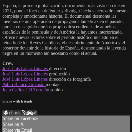
España, la primera globalización, documental más visto en cine en
2021, pone el foco en defender y divulgar hechos ciertos de nuestra
compleja y emocionante historia. El documental desmonta las
mentiras de una operación de propaganda tan eficaz en el pasado,
que ha conseguido que los propios descendientes de aquellos
españoles de la península y de América la hayamos interiorizado.
Ofrece nuevas lecturas sobre el período histórico iniciado en el
reinado de los Reyes Católicos, el descubrimiento de América y el
posterior devenir de la historia de España, desmontando la leyenda
negra en un momento tan necesario como el actual.
Crew
José Luis López Linares
dirección
José Luis López Linares
producción
José Luis López Linares
dirección de fotografía
Pablo Blanco Guzmán
montaje
Juan Carlos Cid Torrejón
sonido
Share with friends
Facebook
X
Email
Share on Facebook
Share on X
Share via Email