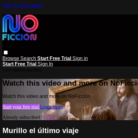
Skip to main content
Browse
Search
Start Free Trial
Sign in
Start Free Trial
Sign In
Live stream preview
Watch this video and more on NoFicc
Watch this video and more on NoFicción
Start your free trial
Learn more
Already subscribed?
Sign in
Murillo el último viaje