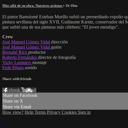
Más allá de su obra. Nuestros artistas
• 1h 10m
El pintor Bartolomé Esteban Murillo sufrió un premeditado expolio qu
pintura sevillana del siglo XVII, Guillaume Kientz, conservador del Mu
que sufrió una de sus pinturas más célebres: "El joven mendigo".
Crew
José Manuel Gómez Vidal
dirección
José Manuel Gómez Vidal
guión
Bernabé Rico
productor
Roberto Fernández
director de fotografía
Vicky Lammers
montaje
Fede Pájaro
sonido
Share with friends
Facebook
X
Email
Share on Facebook
Share on X
Share via Email
How view?
Help
Terms
Privacy
Cookies
Sign in
×