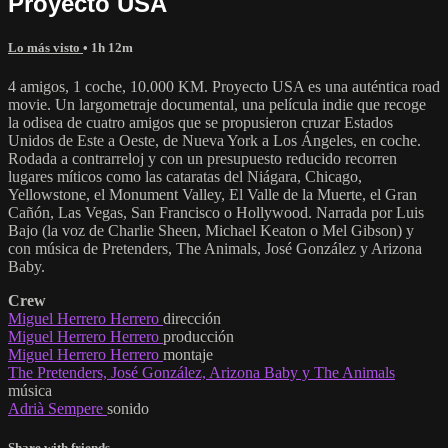
Proyecto USA
Lo más visto
• 1h 12m
4 amigos, 1 coche, 10.000 KM. Proyecto USA es una auténtica road
movie. Un largometraje documental, una película indie que recoge
la odisea de cuatro amigos que se propusieron cruzar Estados
Unidos de Este a Oeste, de Nueva York a Los Ángeles, en coche.
Rodada a contrarreloj y con un presupuesto reducido recorren
lugares míticos como las cataratas del Niágara, Chicago,
Yellowstone, el Monument Valley, El Valle de la Muerte, el Gran
Cañón, Las Vegas, San Francisco o Hollywood. Narrada por Luis
Bajo (la voz de Charlie Sheen, Michael Keaton o Mel Gibson) y
con música de Pretenders, The Animals, José González y Arizona
Baby.
Crew
Miguel Herrero Herrero
dirección
Miguel Herrero Herrero
producción
Miguel Herrero Herrero
montaje
The Pretenders, José González, Arizona Baby y The Animals
música
Adrià Sempere
sonido
Share with friends