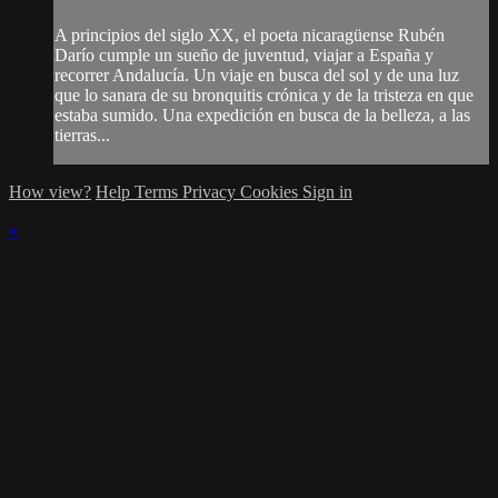
A principios del siglo XX, el poeta nicaragüense Rubén
Darío cumple un sueño de juventud, viajar a España y
recorrer Andalucía. Un viaje en busca del sol y de una luz
que lo sanara de su bronquitis crónica y de la tristeza en que
estaba sumido. Una expedición en busca de la belleza, a las
tierras...
How view?
Help
Terms
Privacy
Cookies
Sign in
×