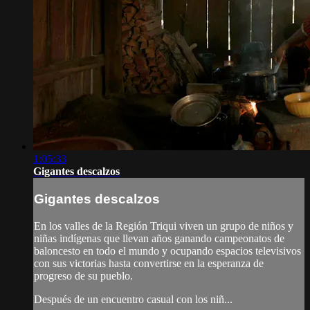
1:05:33
Gigantes descalzos
Gigantes descalzos
En los valles de la Región Triqui viven un grupo de niños y
niñas indígenas que llevan años ganando campeonatos de
baloncesto en todo el mundo y ocupando espacios televisivos
con sus victorias hasta convertirse en la esperanza de
progreso de su pueblo.
Después de un encuentro casual con los niñ...