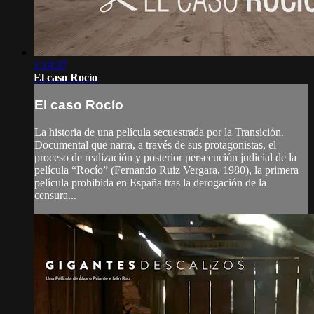
1:14:37
El caso Rocío
El caso Rocío
La historia de una película secuestrada por la Transición.
Documental que narra, a través de sus protagonistas, el
proceso de realización y posterior persecución judicial de la
película “Rocío” (Fernando Ruiz Vergara, 1980), la primera
película prohibida en España tras la derogación de la
censura...