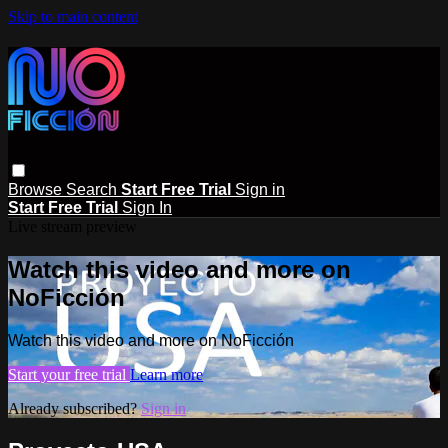
Skip to main content
Browse
Search
Start Free Trial
Sign in
Start Free Trial
Sign In
Live stream preview
Watch this video and more on
NoFicción
Watch this video and more on NoFicción
Start your free trial
Learn more
Already subscribed?
Sign in