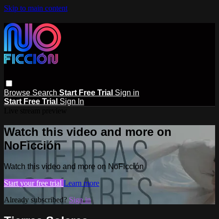
Skip to main content
Browse
Search
Start Free Trial
Sign in
Start Free Trial
Sign In
Live stream preview
Watch this video and more on
NoFicción
Watch this video and more on NoFicción
Start your free trial
Learn more
Already subscribed?
Sign in