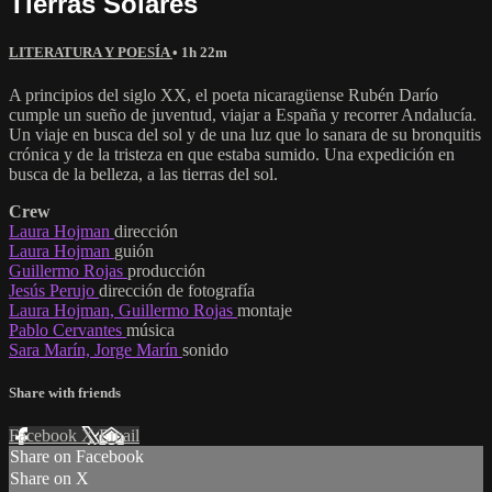
Tierras Solares
LITERATURA Y POESÍA
• 1h 22m
A principios del siglo XX, el poeta nicaragüense Rubén Darío
cumple un sueño de juventud, viajar a España y recorrer Andalucía.
Un viaje en busca del sol y de una luz que lo sanara de su bronquitis
crónica y de la tristeza en que estaba sumido. Una expedición en
busca de la belleza, a las tierras del sol.
Crew
Laura Hojman
dirección
Laura Hojman
guión
Guillermo Rojas
producción
Jesús Perujo
dirección de fotografía
Laura Hojman, Guillermo Rojas
montaje
Pablo Cervantes
música
Sara Marín, Jorge Marín
sonido
Share with friends
Facebook
X
Email
Share on Facebook
Share on X