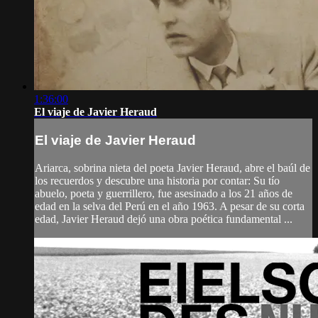
1:36:00
El viaje de Javier Heraud
El viaje de Javier Heraud
Ariarca, sobrina nieta del poeta Javier Heraud, abre el baúl de
los recuerdos y descubre una historia por contar: Su tío
abuelo, poeta y guerrillero, fue asesinado a los 21 años de
edad en la selva del Perú en el año 1963. A pesar de su corta
edad, Javier Heraud dejó una obra poética fundamental ...