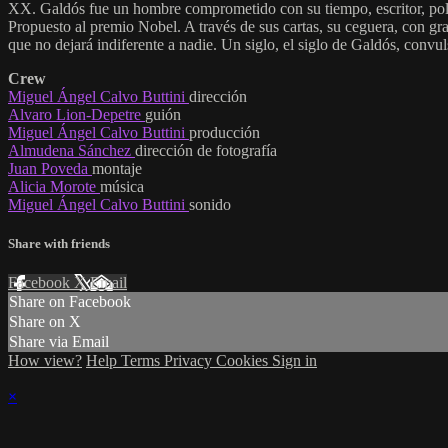
XX. Galdós fue un hombre comprometido con su tiempo, escritor, polít
Propuesto al premio Nobel. A través de sus cartas, su ceguera, con gra
que no dejará indiferente a nadie. Un siglo, el siglo de Galdós, convul
Crew
Miguel Ángel Calvo Buttini
dirección
Alvaro Lion-Depetre
guión
Miguel Ángel Calvo Buttini
producción
Almudena Sánchez
dirección de fotografía
Juan Poveda
montaje
Alicia Morote
música
Miguel Ángel Calvo Buttini
sonido
Share with friends
Facebook
X
Email
Share on Facebook
Share on X
Share via Email
How view?
Help
Terms
Privacy
Cookies
Sign in
×