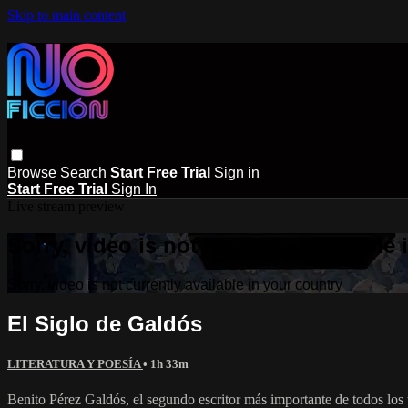
Skip to main content
Browse
Search
Start Free Trial
Sign in
Start Free Trial
Sign In
Live stream preview
Sorry, video is not currently available
Sorry, video is not currently available in your country
El Siglo de Galdós
LITERATURA Y POESÍA
• 1h 33m
Benito Pérez Galdós, el segundo escritor más importante de todos los 