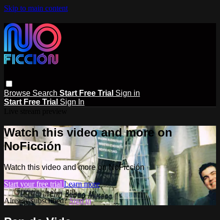
Skip to main content
Browse
Search
Start Free Trial
Sign in
Start Free Trial
Sign In
Live stream preview
Watch this video and more on
NoFicción
Watch this video and more on NoFicción
Start your free trial
Learn more
Already subscribed?
Sign in