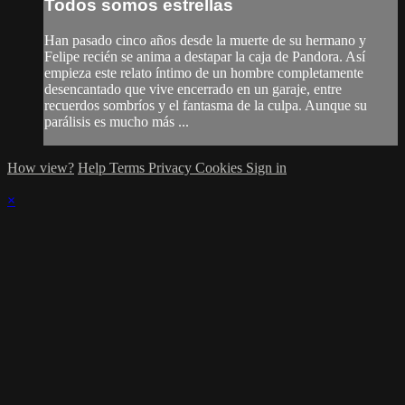
Todos somos estrellas
Han pasado cinco años desde la muerte de su hermano y
Felipe recién se anima a destapar la caja de Pandora. Así
empieza este relato íntimo de un hombre completamente
desencantado que vive encerrado en un garaje, entre
recuerdos sombríos y el fantasma de la culpa. Aunque su
parálisis es mucho más ...
How view?
Help
Terms
Privacy
Cookies
Sign in
×