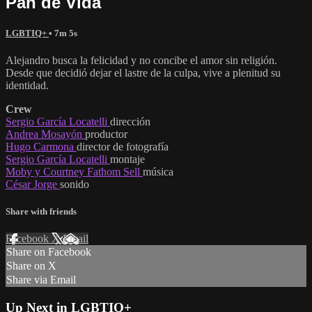
Pan de Vida
LGBTIQ+
• 7m 5s
Alejandro busca la felicidad y no concibe el amor sin religión.
Desde que decidió dejar el lastre de la culpa, vive a plenitud su
identidad.
Crew
Sergio García Locatelli
dirección
Andrea Mosayón
productor
Hugo Carmona
director de fotografía
Sergio García Locatelli
montaje
Moby y Courtney Fathom Sell
música
César Jorge
sonido
Share with friends
Facebook
X
Email
Share on Facebook
Share on X
Share via Email
Up Next in
LGBTIQ+