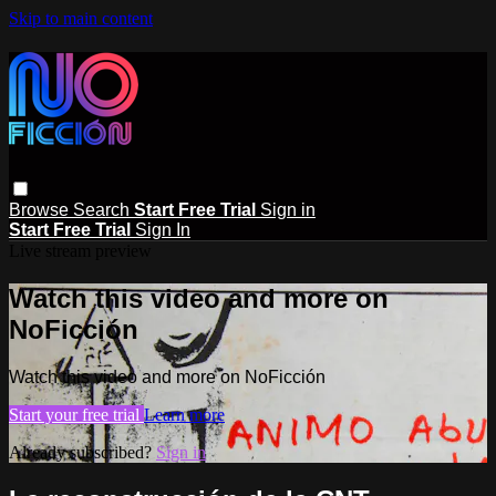
Skip to main content
Browse
Search
Start Free Trial
Sign in
Start Free Trial
Sign In
Live stream preview
Watch this video and more on
NoFicción
Watch this video and more on NoFicción
Start your free trial
Learn more
Already subscribed?
Sign in