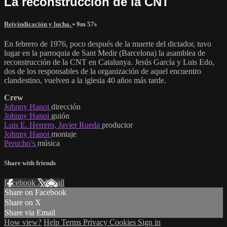
La reconstrucción de la CNT
Reivindicación y lucha.
• 9m 57s
En febrero de 1976, poco después de la muerte del dictador, tuvo
lugar en la parroquia de Sant Medir (Barcelona) la asamblea de
reconstrucción de la CNT en Catalunya. Jesús García y Luis Edo,
dos de los responsables de la organización de aquel encuentro
clandestino, vuelven a la iglesia 40 años más tarde.
Crew
Johnny Hanoi
dirección
Johnny Hanoi
guión
Luis E. Herrero, Javier Rueda
productor
Johnny Hanoi
montaje
Perucho’s
música
Share with friends
Facebook
X
Email
Share on Facebook
Share on X
Share via Email
How view?
Help
Terms
Privacy
Cookies
Sign in