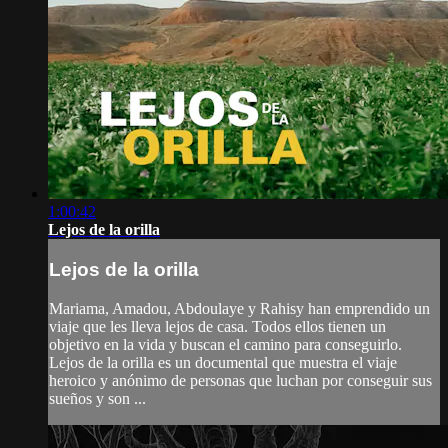
1:00:42
Lejos de la orilla
Lejos de la orilla
Mariama, Amadou, Abdoulaye y Rahisy han emprendido un
viaje que les lleva lejos de casa. Todos ellos tienen un
objetivo en la vida y buscan el camino para conseguirlo.
Lejos de la orilla es un documental que muestra el viaje
heroico y anónimo de personas que luchan por conseguir sus
sueños y son ...