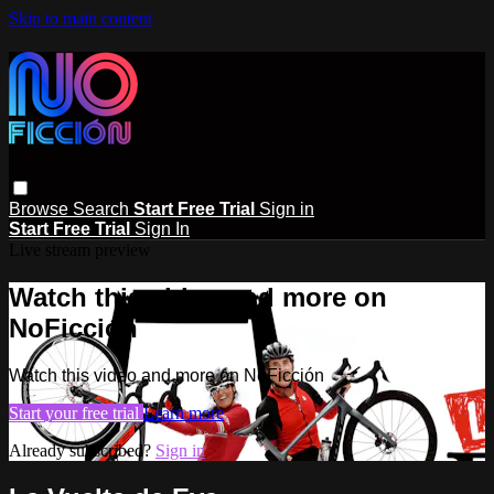
Skip to main content
Browse
Search
Start Free Trial
Sign in
Start Free Trial
Sign In
Live stream preview
Watch this video and more on
NoFicción
Watch this video and more on NoFicción
Start your free trial
Learn more
Already subscribed?
Sign in