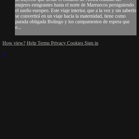
mujeres emigrantes hasta el norte de Marruecos persiguiendo
el sueño europeo. Este viaje interior, que a la vez y sin saberlo
se convertirá en un viaje hacia la maternidad, tiene como
parada obligada Bolingo y los campamentos de espera que
e...
How view?
Help
Terms
Privacy
Cookies
Sign in
×