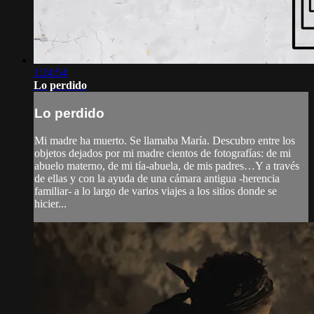
1:24:54
Lo perdido
Lo perdido
Mi madre ha muerto. Se llamaba María. Descubro entre los
objetos dejados por mi madre cientos de fotografías: de mi
abuelo materno, de mi tía-abuela, de mis padres…Y a través
de ellas y con la ayuda de una cámara antigua -herencia
familiar- a lo largo de varios viajes a los sitios donde se
hicier...