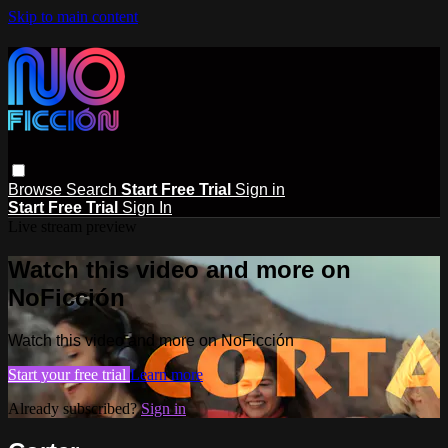
Skip to main content
Browse
Search
Start Free Trial
Sign in
Start Free Trial
Sign In
Live stream preview
Watch this video and more on
NoFicción
Watch this video and more on NoFicción
Start your free trial
Learn more
Already subscribed?
Sign in