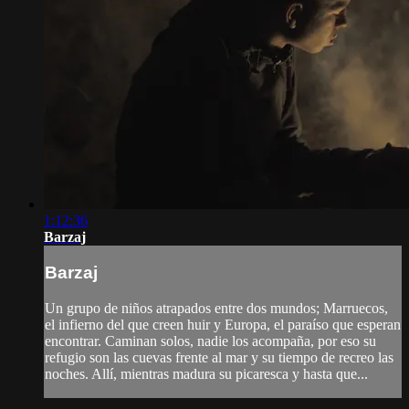
1:12:36
Barzaj
Barzaj
Un grupo de niños atrapados entre dos mundos; Marruecos,
el infierno del que creen huir y Europa, el paraíso que esperan
encontrar. Caminan solos, nadie los acompaña, por eso su
refugio son las cuevas frente al mar y su tiempo de recreo las
noches. Allí, mientras madura su picaresca y hasta que...