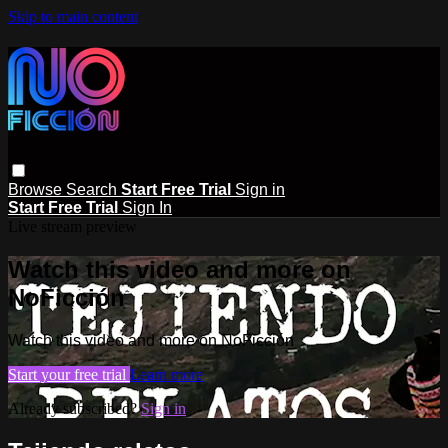
Skip to main content
Browse
Search
Start Free Trial
Sign in
Start Free Trial
Sign In
Live stream preview
Watch this video and more on
NoFicción
Watch this video and more on NoFicción
Start your free trial
Learn more
Already subscribed?
Sign in