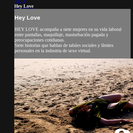
16:13
Hey Love
Hey Love
HEY LOVE acompaña a siete mujeres en su vida laboral
entre pantallas, maquillaje, masturbación pagada y
preocupaciones cotidianas.
Siete historias que hablan de tabúes sociales y límites
personales en la industria de sexo virtual.