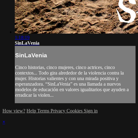
1:18:19
SinLaVenia
SinLaVenia
Cinco historias, cinco mujeres, cinco actrices, cinco
contextos... Todo gira alrededor de la violencia contra la
mujer. Historias valientes y con una mirada positiva y
esperanzadora. “SinLaVenia” es una llamada a nuevos
modelos de educación en valores igualitarios que ayuden a
erradicar la violen...
How view?
Help
Terms
Privacy
Cookies
Sign in
×