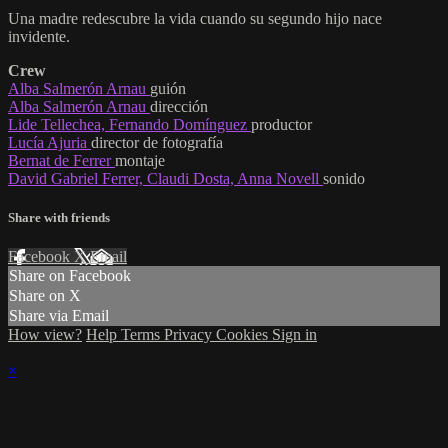
Una madre redescubre la vida cuando su segundo hijo nace
invidente.
Crew
Alba Salmerón Arnau
guión
Alba Salmerón Arnau
dirección
Lide Tellechea, Fernando Domínguez
productor
Lucía Ajuria
director de fotografía
Bernat de Ferrer
montaje
David Gabriel Ferrer, Claudi Dosta, Anna Novell
sonido
Share with friends
Facebook
X
Email
Share on Facebook
Share on X
Share via Email
How view?
Help
Terms
Privacy
Cookies
Sign in
×