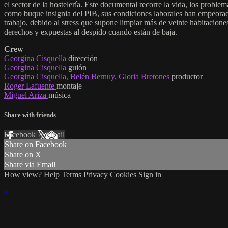
el sector de la hostelería. Este documental recorre la vida, los problema
como buque insignia del PIB, sus condiciones laborales han empeorado
trabajo, debido al stress que supone limpiar más de veinte habitaciones
derechos y expuestas al despido cuando están de baja.
Crew
Georgina Cisquella
dirección
Georgina Cisquella
guión
Georgina Cisquella, Belén Bernuy, Gloria Bretones
productor
Roger Lafuente
montaje
Miguel Ariza
música
Share with friends
Facebook
X
Email
Share on Facebook
Share on X
Share via Email
How view?
Help
Terms
Privacy
Cookies
Sign in
×