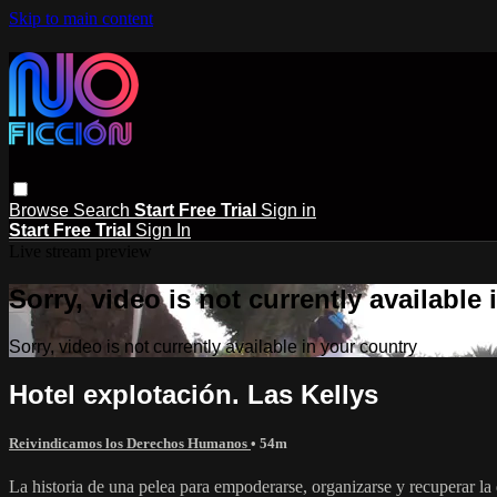
Skip to main content
Browse
Search
Start Free Trial
Sign in
Start Free Trial
Sign In
Live stream preview
Sorry, video is not currently available
Sorry, video is not currently available in your country
Hotel explotación. Las Kellys
Reivindicamos los Derechos Humanos
• 54m
La historia de una pelea para empoderarse, organizarse y recuperar la