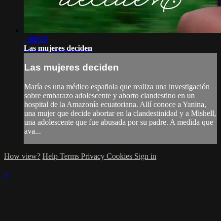
1:00:25
Las mujeres deciden
Las mujeres deciden
María es una médico española que realiza una investigación
sobre embarazo adolescente y aborto clandestino en un
hospital de la Amazonía ecuatoriana. Allí conoce a Yanina,
una mujer que decide abortar en la clandestinidad y a Mishell,
una adolescente que fue abusada por su padre. A medida que
ava...
How view?
Help
Terms
Privacy
Cookies
Sign in
×