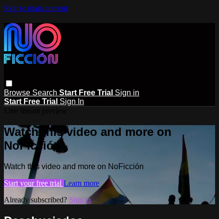
Skip to main content
Browse
Search
Start Free Trial
Sign in
Start Free Trial
Sign In
Live stream preview
Watch this video and more on
NoFicción
Watch this video and more on NoFicción
Start your free trial
Learn more
Already subscribed?
Sign in