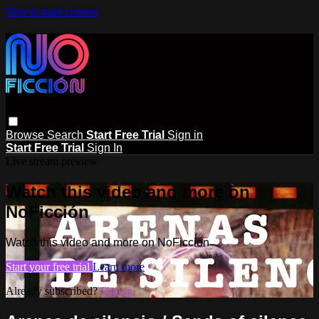
Skip to main content
Browse
Search
Start Free Trial
Sign in
Start Free Trial
Sign In
Live stream preview
Watch this video and more on
NoFicción
Watch this video and more on NoFicción
Start your free trial
Learn more
Already subscribed?
Sign in