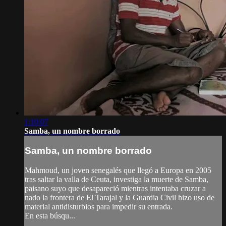
1:10:07
Samba, un nombre borrado
Samba, un nombre borrado
Mahmoud, un joven senegalés que llegó a Europa en 2005
tras saltar la valla de Ceuta, investiga la muerte de Samba,
paisano suyo que desapareció mientras intentaba cruzar a
nado la frontera de El Tarajal y la Guardia Civil hizo uso de
material antidisturbios para impedir su entrada.
En esta búsqu...