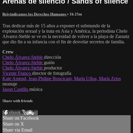
Arenas de silencio / Sands of silence
Reivindicamos los Derechos Humanos
• 1h 25m
Tras dedicar más de 15 años a exponer el submundo de la
explotación sexual y la trata en Asia y América, la periodista Chelo
Alvarez-Stehle se ve en la necesidad de volver a la playa de Zarautz
que dio fin a su infancia con el fin de desvelar secretos de familia.
Crew
Chelo Álvarez-Stehle
dirección
Chelo Álvarez-Stehle
guión
Chelo Álvarez-Stehle
productor
Vicente Franco
director de fotografía
Kate Amend, Jean-Philipe Boucicaut, Marla Ulloa, María Zeiss
montaje
Jason Castillo
música
Share with friends
Facebook
X
Email
Share on Facebook
Share on X
Share via Email