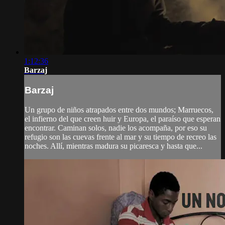
1:12:36
Barzaj
Barzaj
Un grupo de niños atrapados entre dos mundos; Marruecos,
el infierno del que creen huir y Europa, el paraíso que esperan
encontrar. Caminan solos, nadie los acompaña, por eso su
refugio son las cuevas frente al mar y su tiempo de recreo las
noches. Allí, mientras madura su picaresca y hasta que...