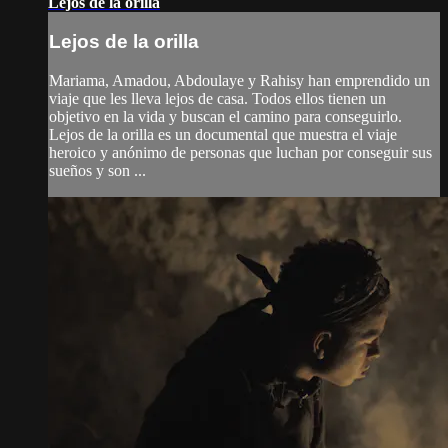
Lejos de la orilla
Lejos de la orilla
Mariama, Amadou, Abdoulaye y Rahisy han emprendido un
viaje que les lleva lejos de casa. Todos ellos tienen un
objetivo en la vida y buscan el camino para conseguirlo.
Lejos de la orilla es un documental que muestra el viaje
heroico y anónimo de personas que luchan por conseguir sus
sueños y son ...