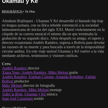
Ukamau y Ké
BIOGRÁFICO
• 1h 26m
Abraham Bojórquez - Ukamau Y Ké desarrolló el llamado hip hop
en lengua aymara, con su lírica rebelde estremeció a la sociedad
latinoamericana de inicios del siglo XXI. Murió violentamente en la
cúspide de su carrera musical el mismo día en que terminaba la
grabación de su segundo disco. Años después su amigo, el rapero y
director ecuatoriano Andrés Ramírez, regresa a Bolivia para develar
las razones de su muerte y para buscarlo a través de la temporalidad
circular andina. En este viaje surreal Ukamau y Ké vuelve a la vida
mediante archivos, testimonios y visiones oníricas.
Crew
Andrés Ramírez
director
Xiana Yago, Andrés Ramírez, Miko Meloni
guión
Andrés Ramírez, Esteban Coloma, Amanda Robalino, Fabián
Bolivar
productor
Miko Meloni
director de fotografía
Andrés Ramírez, Miko Meloni
montaje
Taller la Bola, Ukamau y Ké
música
Juan José Luzuriaga
sonido
Share with friends