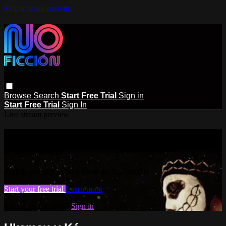
Skip to main content
Browse
Search
Start Free Trial
Sign in
Start Free Trial
Sign In
Live stream preview
Watch this video and more on
NoFicción
Watch this video and more on NoFicción
Start your free trial
Learn more
Already subscribed?
Sign in