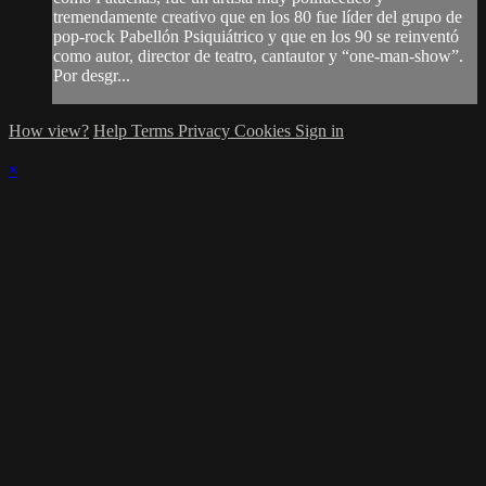
tremendamente creativo que en los 80 fue líder del grupo de
pop-rock Pabellón Psiquiátrico y que en los 90 se reinventó
como autor, director de teatro, cantautor y “one-man-show”.
Por desgr...
How view?
Help
Terms
Privacy
Cookies
Sign in
×