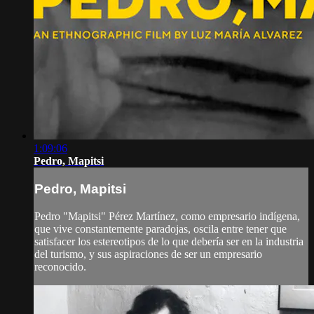
1:09:06
Pedro, Mapitsi
Pedro, Mapitsi
Pedro "Mapitsi" Pérez Martínez, como empresario indígena,
que vive constantemente paradojas, oscila entre tener que
satisfacer los estereotipos de lo que debería ser en la industria
del turismo, y sus aspiraciones de ser un empresario
reconocido.