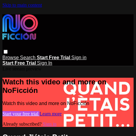
Skip to main content
Browse
Search
Start Free Trial
Sign in
Start Free Trial
Sign In
Live stream preview
Watch this video and more on
NoFicción
Watch this video and more on NoFicción
Start your free trial
Learn more
Already subscribed?
Sign in