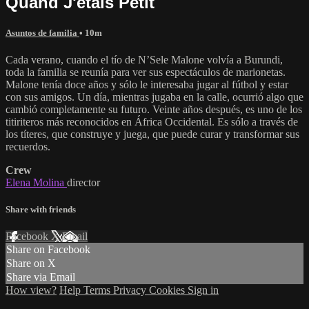
Quand J'étais Petit
Asuntos de familia
• 10m
Cada verano, cuando el tío de N’Sele Malone volvía a Burundi,
toda la familia se reunía para ver sus espectáculos de marionetas.
Malone tenía doce años y sólo le interesaba jugar al fútbol y estar
con sus amigos. Un día, mientras jugaba en la calle, ocurrió algo que
cambió completamente su futuro. Veinte años después, es uno de los
titiriteros más reconocidos en África Occidental. Es sólo a través de
los títeres, que construye y juega, que puede curar y transformar sus
recuerdos.
Crew
Elena Molina
director
Share with friends
Facebook
X
Email
Share on Facebook
Share on X
Share via Email
How view?
Help
Terms
Privacy
Cookies
Sign in