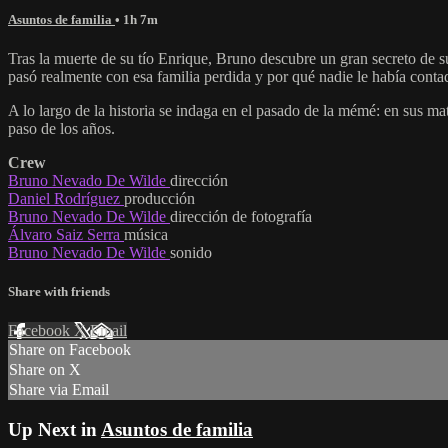
Asuntos de familia
• 1h 7m
Tras la muerte de su tío Enrique, Bruno descubre un gran secreto de s
pasó realmente con esa familia perdida y por qué nadie le había contad
A lo largo de la historia se indaga en el pasado de la mémé: en sus ma
paso de los años.
Crew
Bruno Nevado De Wilde
dirección
Daniel Rodríguez
producción
Bruno Nevado De Wilde
dirección de fotografía
Álvaro Saiz Serra
música
Bruno Nevado De Wilde
sonido
Share with friends
Facebook
X
Email
Share on Facebook
Share on X
Share via Email
Up Next in
Asuntos de familia