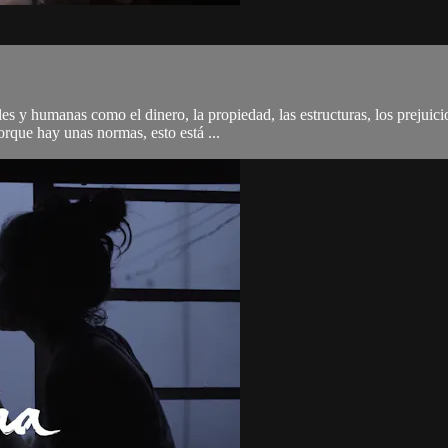
es y humanas como el dinero, la propiedad, las estructuras, los prejuicio
rque hay unas normas, esto está ...