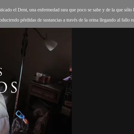
ticado el Dent, una enfermedad rara que poco se sabe y de la que sólo
duciendo pérdidas de sustancias a través de la orina llegando al fallo re