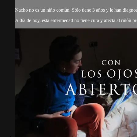
Nacho no es un niño común. Sólo tiene 3 años y le han diagnos
A día de hoy, esta enfermedad no tiene cura y afecta al riñón pro