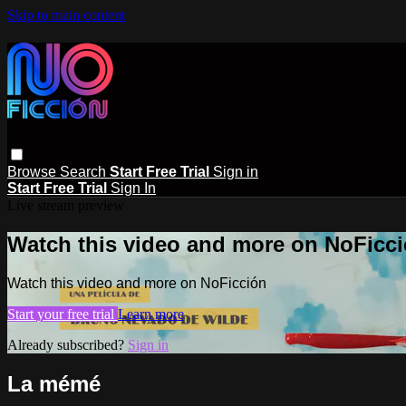
Skip to main content
Browse
Search
Start Free Trial
Sign in
Start Free Trial
Sign In
Live stream preview
Watch this video and more on NoFicc
Watch this video and more on NoFicción
Start your free trial
Learn more
Already subscribed?
Sign in
La mémé