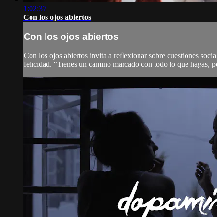
1:02:37
Con los ojos abiertos
Con los ojos abiertos
Con los ojos abiertos invita a reﬂexionar sobre cuestiones social
felicidad. “Tienes un camino marcado con todo lo que hagas, po