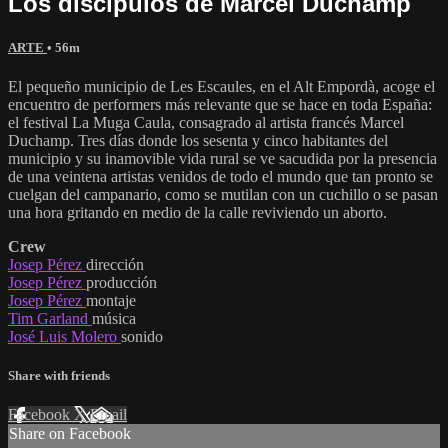
Los discípulos de Marcel Duchamp
ARTE
• 56m
El pequeño municipio de Les Escaules, en el Alt Empordà, acoge el
encuentro de performers más relevante que se hace en toda España:
el festival La Muga Caula, consagrado al artista francés Marcel
Duchamp. Tres días donde los sesenta y cinco habitantes del
municipio y su inamovible vida rural se ve sacudida por la presencia
de una veintena artistas venidos de todo el mundo que tan pronto se
cuelgan del campanario, como se mutilan con un cuchillo o se pasan
una hora gritando en medio de la calle reviviendo un aborto.
Crew
Josep Pérez
dirección
Josep Pérez
producción
Josep Pérez
montaje
Tim Garland
música
José Luis Molero
sonido
Share with friends
Facebook
X
Email
Share on Facebook