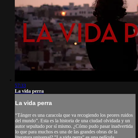
57:33
La vida perra
La vida perra
“Tánger es una caracola que va recogiendo los peores ruidos
del mundo”. Esta es la historia de una ciudad olvidada y un
autor sepultado por sí mismo. ¿Cómo pudo pasar inadvertida
lo que para muchos es una de las grandes obras de la
literatura universal? "La vida perra" es una película