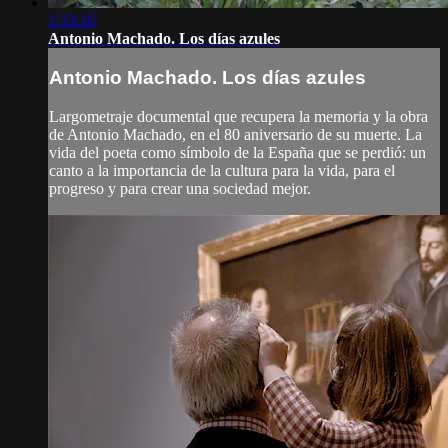
1:33:16
Antonio Machado. Los días azules
Antonio Machado. Los días azules
Largometraje documental que recupera la memoria y la obra
de Antonio Machado, en el 80 aniversario de su muerte. La
vida del poeta como símbolo de la España que se perdió: un
canto a la importancia de la cultura para la vida, para el
progreso y para crear una sociedad mejor.