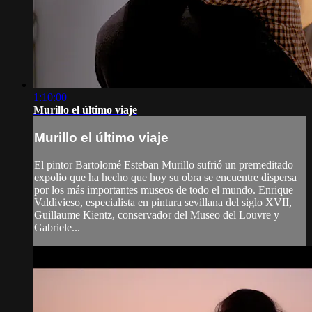
1:10:00
Murillo el último viaje
Murillo el último viaje
El pintor Bartolomé Esteban Murillo sufrió un premeditado
expolio que ha hecho que hoy su obra se encuentre dispersa
por los más importantes museos de todo el mundo. Enrique
Valdivieso, especialista en pintura sevillana del siglo XVII,
Guillaume Kientz, conservador del Museo del Louvre y
Gabriele...