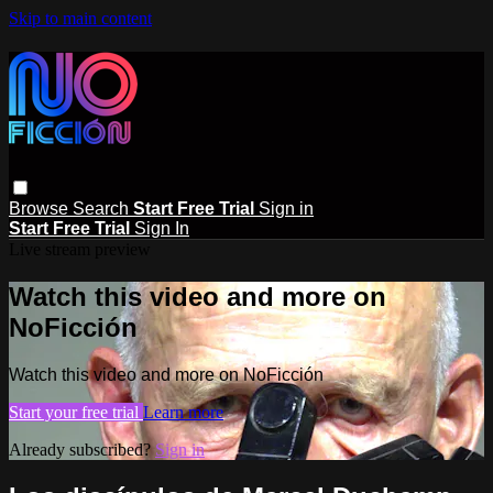
Skip to main content
Browse
Search
Start Free Trial
Sign in
Start Free Trial
Sign In
Live stream preview
Watch this video and more on
NoFicción
Watch this video and more on NoFicción
Start your free trial
Learn more
Already subscribed?
Sign in